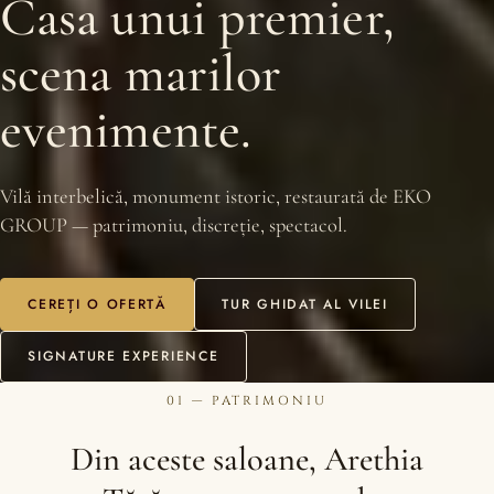
Casa unui premier,
scena marilor
evenimente.
Vilă interbelică, monument istoric, restaurată de EKO
GROUP — patrimoniu, discreție, spectacol.
CEREȚI O OFERTĂ
TUR GHIDAT AL VILEI
SIGNATURE EXPERIENCE
01 — PATRIMONIU
Din aceste saloane, Arethia